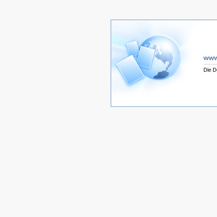
www
Die D